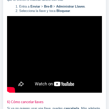
Entra a
Enviar
>
Bre-B
>
Administrar Llaves
.
Selecciona la llave y toca
Bloquear
.
6) Cómo cancelar llaves
Si ya no quieres usar una llave, puedes
cancelarla
. Más adelante