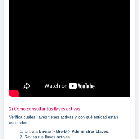
2) Cómo consultar tus llaves activas
Verifica cuáles llaves tienes activas y con qué entidad están
asociadas.
Entra a
Enviar
>
Bre-B
>
Administrar Llaves
.
Revisa tus llaves activas.