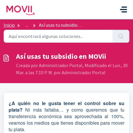
Ir al contenido principal
Inicio
...
Así usas tu subsidio en MOVii
Así usas tu subsidio en MOVii
Creada por Administrador Portal, Modificado el Lun., 30
Mar. a las 7:10 P. M. por Administrador Portal
¿A quién no le gusta tener el control sobre su
plata?
Ni más faltaba… y como queremos que tu
transferencia económica sea aprovechada al 100%,
veamos los medios que tienes disponibles para mover
tu plata.