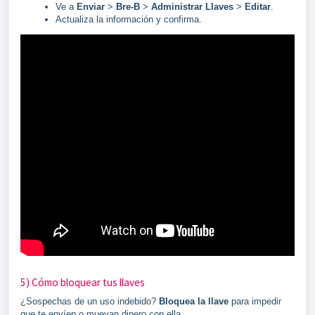
Ve a
Enviar
>
Bre-B
>
Administrar Llaves
>
Editar
.
Actualiza la información y confirma.
5) Cómo bloquear tus llaves
¿Sospechas de un uso indebido?
Bloquea la llave
para impedir
que te envíen o muevan dinero con ella.